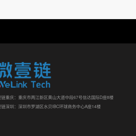
壹链重庆：重庆市两江新区黄山大道中段67号信达国际D座8楼
壹链深圳：深圳市罗湖区水贝IBC环球商务中心A座14楼