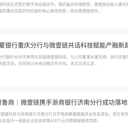
链科技正式签约数字供应链合作。国药副总经理廖笠、微壹链创始人唐天
药重庆在医药供应链的核心枢纽优势，结合微壹链领先...
 华夏银行重庆分行与微壹链共话科技赋能产融新
分行副行长许庆锋带队莅临微壹链科技，与公司董事长唐天顺、执行总裁
度洽谈，共同探讨未来战略合作方向。本次交流立足...
惠鲁商｜微壹链携手浙商银行济南分行成功落地首
日，微壹链科技与浙商银行济南分行召开电商数据链融资业务宣讲会。双方宣
东临沂一电商企业投放首笔400万元的数据链融资贷款...