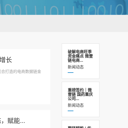
破解电商旺季
资金痛点 微壹
增长
链电商...
新闻动态
联合打造的电商数据链金
重磅签约｜微
壹链 国药重庆
公司...
新闻动态
赋能...