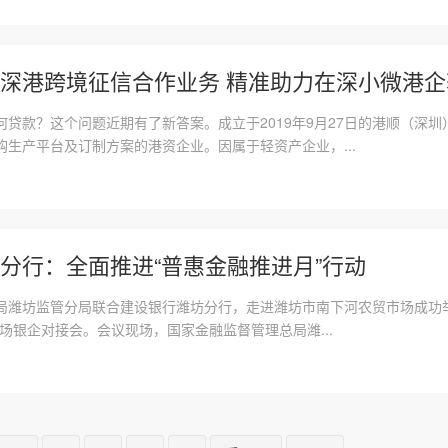
深港跨境征信合作业务 精准助力在深小微港企获
何贷款？这个问题近期有了新答案。成立于2019年9月27日的港顺（深
生产平台及订制方案的港资企业。因属于轻资产企业，...
分行：全面推进“普惠金融推进月”行动
局潍坊监管分局联合建设银行潍坊分行，走进潍坊市南下河农贸市场成功举
场银企对接会。会议现场，国家金融监督管理总局潍...