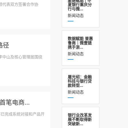
聚链赋能 | 华
顺代表双方签署合作协
夏银行重庆分
行与微...
新闻动态
数据赋能 普惠
鲁商｜微壹链
路径
携手浙...
新闻动态
李中山及核心管理层围绕
屠光绍：金融
科技与银行贷
款转型...
新闻动态
笔电商...
布已完成系统对接和产品开
银行业改革发
展不断取得新
突破新...