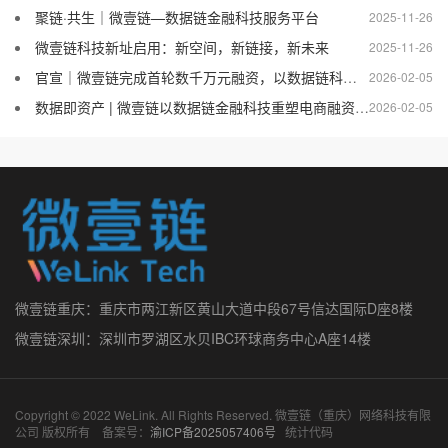
聚链·共生｜微壹链—数据链金融科技服务平台
2025-11-26
微壹链科技新址启用：新空间，新链接，新未来
2025-11-26
官宣｜微壹链完成首轮数千万元融资，以数据链科技赋能产融协同，开启全域产业服务新征程
2026-02-05
数据即资产 | 微壹链以数据链金融科技重塑电商融资新模式
2026-02-05
微壹链重庆：重庆市两江新区黄山大道中段67号信达国际D座8楼
微壹链深圳：深圳市罗湖区水贝IBC环球商务中心A座14楼
Copyright © 2022 WeLink. All Rights Reserved. 微壹链（重庆）网络科技有限
公司 版权所有 备案号：
渝ICP备2025057406号
统计代码