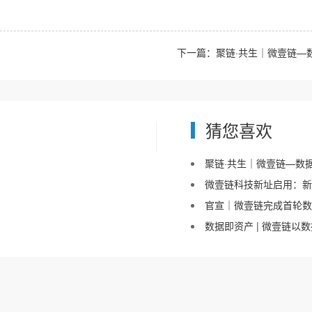
下一篇：
聚链·共生｜微壹链—
猜您喜欢
聚链·共生｜微壹链—数
微壹链科技新址启用：新
官宣｜微壹链完成首轮数千万元融
数据即资产 | 微壹链